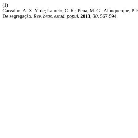
(1)
Carvalho, A. X. Y. de; Laureto, C. R.; Pena, M. G.; Albuquerque, P
De segregação.
Rev. bras. estud. popul.
2013
,
30
, 567-594.