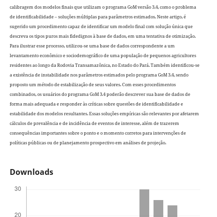
calibragem dos modelos finais que utilizam o programa GoM versão 3.4, como o problema
de identificabilidade – soluções múltiplas para parâmetros estimados. Neste artigo, é
sugerido um procedimento capaz de identificar um modelo final com solução única que
descreva os tipos puros mais fidedignos à base de dados, em uma tentativa de otimização.
Para ilustrar esse processo, utilizou-se uma base de dados correspondente a um
levantamento econômico e sociodemográfico de uma população de pequenos agricultores
residentes ao longo da Rodovia Transamazônica, no Estado do Pará. Também identificou-se
a existência de instabilidade nos parâmetros estimados pelo programa GoM 3.4, sendo
proposto um método de estabilização de seus valores. Com esses procedimentos
combinados, os usuários do programa GoM 3.4 poderão descrever sua base de dados de
forma mais adequada e responder às críticas sobre questões de identificabilidade e
estabilidade dos modelos resultantes. Essas soluções empíricas são relevantes por afetarem
cálculos de prevalência e de incidência de eventos de interesse, além de trazerem
consequências importantes sobre o ponto e o momento corretos para intervenções de
políticas públicas ou de planejamento prospectivo em análises de projeção.
Downloads