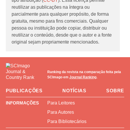
tipo atribuição (
CC-BY
). Essa licença permite
reutilizar as publicações na íntegra ou
parcialmente para qualquer propósito, de forma
gratuita, mesmo para fins comerciais. Qualquer
pessoa ou instituição pode copiar, distribuir ou
reutilizar o conteúdo, desde que o autor e a fonte
original sejam propriamente mencionados.
Ranking da revista na comparação feita pela
SCImago em
Journal Ranking
.
PUBLICAÇÕES
NOTÍCIAS
SOBRE
INFORMAÇÕES
Para Leitores
Para Autores
Para Bibliotecários