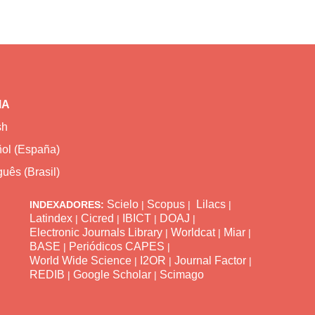
MA
sh
ol (España)
uês (Brasil)
Scielo
Scopus
Lilacs
INDEXADORES:
|
|
|
Latindex
Cicred
IBICT
DOAJ
|
|
|
|
Electronic Journals Library
Worldcat
Miar
|
|
|
BASE
Periódicos CAPES
|
|
World Wide Science
I2OR
Journal Factor
|
|
|
REDIB
Google Scholar
Scimago
|
|