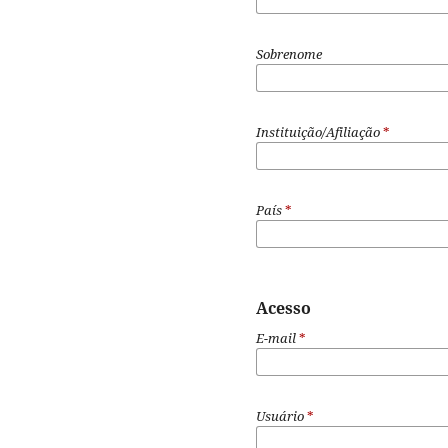
Sobrenome
Instituição/Afiliação
*
País
*
Acesso
E-mail
*
Usuário
*