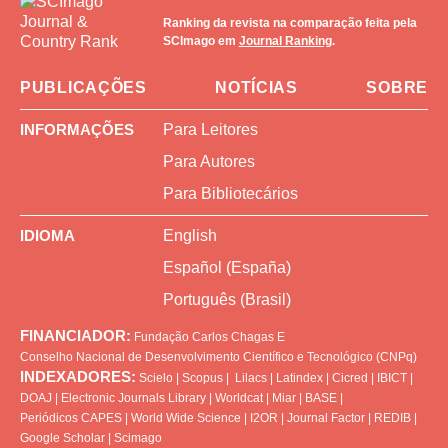
Ranking da revista na comparação feita pela
SCImago em
Journal Ranking
.
PUBLICAÇÕES
NOTÍCIAS
SOBRE
INFORMAÇÕES
Para Leitores
Para Autores
Para Bibliotecários
IDIOMA
English
Español (España)
Português (Brasil)
FINANCIADOR:
Fundação Carlos Chagas
E
Conselho Nacional de Desenvolvimento Científico e Tecnológico (CNPq)
INDEXADORES:
Scielo
|
Scopus
|
Lilacs
|
Latindex
|
Cicred
|
IBICT
|
DOAJ
|
Electronic Journals Library
|
Worldcat
|
Miar
|
BASE
|
Periódicos CAPES
|
World Wide Science
|
I2OR
|
Journal Factor
|
REDIB
|
Google Scholar
|
Scimago