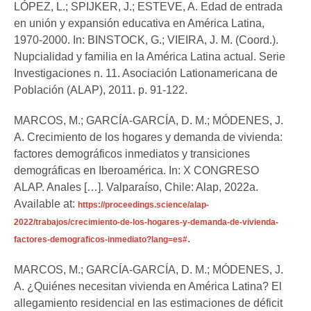
LÓPEZ, L.; SPIJKER, J.; ESTEVE, A. Edad de entrada
en unión y expansión educativa en América Latina,
1970-2000. In: BINSTOCK, G.; VIEIRA, J. M. (Coord.).
Nupcialidad y familia en la América Latina actual. Serie
Investigaciones n. 11. Asociación Lationamericana de
Población (ALAP), 2011. p. 91-122.
MARCOS, M.; GARCÍA-GARCÍA, D. M.; MÓDENES, J.
A. Crecimiento de los hogares y demanda de vivienda:
factores demográficos inmediatos y transiciones
demográficas en Iberoamérica. In: X CONGRESO
ALAP. Anales […]. Valparaíso, Chile: Alap, 2022a.
Available at:
https://proceedings.science/alap-
2022/trabajos/crecimiento-de-los-hogares-y-demanda-de-vivienda-
.
factores-demograficos-inmediato?lang=es#
MARCOS, M.; GARCÍA-GARCÍA, D. M.; MÓDENES, J.
A. ¿Quiénes necesitan vivienda en América Latina? El
allegamiento residencial en las estimaciones de déficit