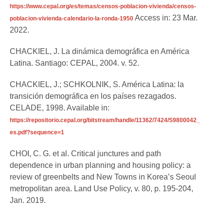
https://www.cepal.org/es/temas/censos-poblacion-vivienda/censos-
Access in: 23 Mar.
poblacion-vivienda-calendario-la-ronda-1950
2022.
CHACKIEL, J. La dinámica demográfica en América
Latina. Santiago: CEPAL, 2004. v. 52.
CHACKIEL, J.; SCHKOLNIK, S. América Latina: la
transición demográfica en los países rezagados.
CELADE, 1998. Available in:
https://repositorio.cepal.org/bitstream/handle/11362/7424/S9800042_
es.pdf?sequence=1
CHOI, C. G. et al. Critical junctures and path
dependence in urban planning and housing policy: a
review of greenbelts and New Towns in Korea’s Seoul
metropolitan area. Land Use Policy, v. 80, p. 195-204,
Jan. 2019.