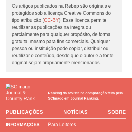
Os artigos publicados na Rebep são originais e
protegidos sob a licença Creative Commons do
tipo atribuição (
CC-BY
). Essa licença permite
reutilizar as publicações na íntegra ou
parcialmente para qualquer propósito, de forma
gratuita, mesmo para fins comerciais. Qualquer
pessoa ou instituição pode copiar, distribuir ou
reutilizar o conteúdo, desde que o autor e a fonte
original sejam propriamente mencionados.
Ranking da revista na comparação feita pela
SCImago em
Journal Ranking
.
PUBLICAÇÕES
NOTÍCIAS
SOBRE
INFORMAÇÕES
Para Leitores