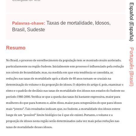
Español (España)
Taxas de mortalidade, Idosos,
Palavras-chave:
Brasil, Sudeste
Resumo
Português (Brasil)
No Brasil, o processo de envelhecimento da população tem se mostrado muito acelerado,
particularmente na região Sudeste. Inicialmente este processo é influenciado pela redução
nos níveis de fecundidade, mas, na medida em que esta tendência se consolida, as
reduções nas taxas de mortalidade após a idade de 60 anos tornam-se cruciais na
determinação do volume e da proporção de idosos. O objetivo do artigo é, pois, examinar o
ritmo e o padrão de declínio nas taxas de mortalidade dos idosos nos estados do Sudeste no
período 1980-2000. Verifica-se que a queda das taxas foi bastante expressiva, maior para
mulheres do que para homens e, além disso, maior para octogenários do que para idosos
mais “jovens”. Tais resultados indicam que, no Sudeste, a mortalidade dos idosos esteve
longe de um “possível” limite biológico (se é que ele existe). Portanto, o volume e a
proporção de idosos nesta região serão determinados cada vez mais pelas reduções nas
taxas de mortalidade desses idosos.