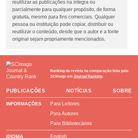
reutilizar as publicações na íntegra ou
parcialmente para qualquer propósito, de forma
gratuita, mesmo para fins comerciais. Qualquer
pessoa ou instituição pode copiar, distribuir ou
reutilizar o conteúdo, desde que o autor e a fonte
original sejam propriamente mencionados.
Ranking da revista na comparação feita pela
SCImago em
Journal Ranking
.
PUBLICAÇÕES
NOTÍCIAS
SOBRE
INFORMAÇÕES
Para Leitores
Para Autores
Para Bibliotecários
IDIOMA
English