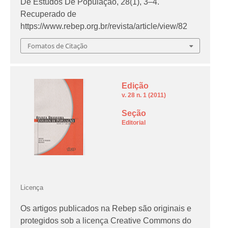
De Estudos De População
,
28
(1), 3–4.
Recuperado de
https://www.rebep.org.br/revista/article/view/82
Fomatos de Citação
Edição
v. 28 n. 1 (2011)
Seção
Editorial
Licença
Os artigos publicados na Rebep são originais e
protegidos sob a licença Creative Commons do