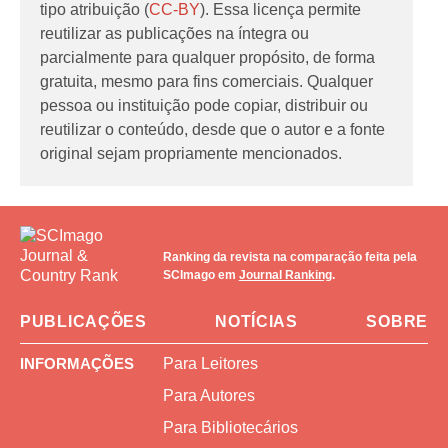
tipo atribuição (
CC-BY
). Essa licença permite
reutilizar as publicações na íntegra ou
parcialmente para qualquer propósito, de forma
gratuita, mesmo para fins comerciais. Qualquer
pessoa ou instituição pode copiar, distribuir ou
reutilizar o conteúdo, desde que o autor e a fonte
original sejam propriamente mencionados.
Ranking da revista na comparação feita pela
SCImago em
Journal Ranking
.
PUBLICAÇÕES
NOTÍCIAS
SOBRE
INFORMAÇÕES
Para Leitores
Para Autores
Para Bibliotecários