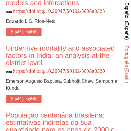
models and interactions
Español (España)
https://doi.org/10.20947/S0102-3098a0323
DOI:
Eduardo L.G. Rios-Neto
pdf (English)
Under-five mortality and associated
Português (Brasil)
factors in India: an analysis at the
district level
https://doi.org/10.20947/S0102-3098a0320
DOI:
Emerson Augusto Baptista, Subhojit Shaw, Sampurna
Kundu
pdf (English)
População centenária brasileira:
estimativas indiretas da sua
quantidade para os anos de 2000 e