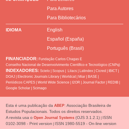
Para Autores
Para Bibliotecários
IDIOMA
English
Español (España)
Português (Brasil)
FINANCIADOR:
Fundação Carlos Chagas
E
Conselho Nacional de Desenvolvimento Científico e Tecnológico (CNPq)
INDEXADORES:
Scielo
|
Scopus
|
Lilacs
|
Latindex
|
Cicred
|
IBICT
|
DOAJ
|
Electronic Journals Library
|
Worldcat
|
Miar
|
BASE
|
Periódicos CAPES
|
World Wide Science
|
I2OR
|
Journal Factor
|
REDIB
|
Google Scholar
|
Scimago
Esta é uma publicação da
: Associação Brasileira de
ABEP
Estudos Populacionais. Todos os direitos reservados.
A revista usa o
(OJS 3.1.2.1)
ISSN
Open Journal Systems
|
0102-3098 - Print version
ISSN 1980-5519 - On-line version
|